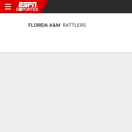
FLORIDA A&M
RATTLERS
Calendario
Estadísticas
Plantilla
Plantel Florida A&M Rattlers
Entrenador
Bridgette Gordon