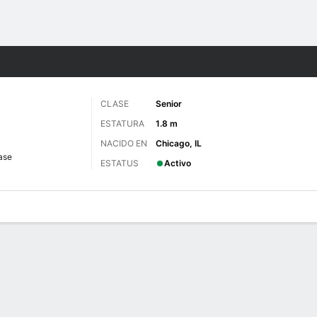
o
NCAAW
Más Deportes
CLASE
Senior
ESTATURA
1.8 m
NACIDO EN
Chicago, IL
ase
ESTATUS
Activo
gos