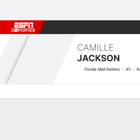
Fútbol
MLB
F. Americano
Básquetbol
WNBA
F1
Boxe
CAMILLE
JACKSON
Florida A&M Rattlers
#5
B
Perfil de Jugador
Noticias
Estadísticas
Bio
Resumen de Jue