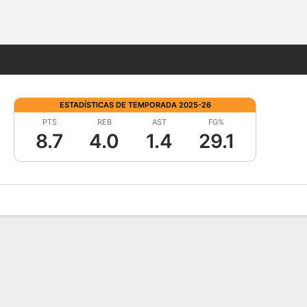
Watch
Juegos
ESTADÍSTICAS DE TEMPORADA 2025-26
PTS
REB
AST
FG%
8.7
4.0
1.4
29.1