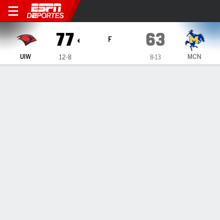
Incarnate Word Cardinals e
77
63
F
UIW
MCN
12-8
8-13
Resumen
Ficha
Estadísticas de Equipo
Incarnate Word Cardinals
Estadísticas
TITULARES
MIN
PTS
FG
3PT
REB
AST
PÉR
PF
R. McCrary
#
35
28
6
2-8
0-0
8
2
2
0
J. Elliott
#
32
32
17
6-9
1-1
8
2
2
3
M. Cockrell
#
55
22
9
4-9
0-1
3
2
2
2
D. Norris
#
1
24
2
1-6
0-4
5
0
1
4