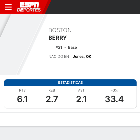
BOSTON
BERRY
#21
Base
NACIDO EN
Jones, OK
ESTADÍSTICAS
PTS
REB
AST
FG%
6.1
2.7
2.1
33.4
Perfil de Jugador
Noticias
Estadísticas
Bio
Resumen de Jue