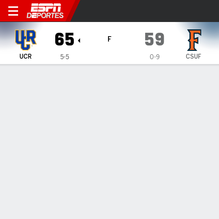
UC Riverside Highlanders en 
65
59
F
UCR
CSUF
5-5
0-9
Resumen
Ficha
Estadísticas de Equipo
UC Riverside Highlanders
Estadísticas
TITULARES
MIN
PTS
FG
3PT
REB
AST
PÉR
PF
E. Matarranz
#
11
25
5
2-9
0-0
6
2
1
5
H. Wickstrom
#
7
30
16
4-8
3-5
5
0
0
3
S. Duchemin
#
5
34
18
8-19
0-4
5
2
1
1
M. Rose
#
0
37
10
4-9
0-2
4
2
0
1