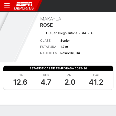
MAKAYLA
ROSE
UC San Diego Tritons
#4
G
CLASE
Senior
ESTATURA
1.7 m
NACIDO EN
Roseville, CA
ESTADÍSTICAS DE TEMPORADA 2025-26
PTS
REB
AST
FG%
12.6
4.7
2.0
41.2
Perfil de Jugador
Noticias
Estadísticas
Bio
Resumen de Jue