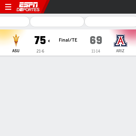
Arizona State Sun Devils en
75
69
Final/TE
ASU
ARIZ
21-6
11-14
Resumen
Ficha
Estadísticas de Equipo
Arizona State Sun Devils
Estadísticas
TITULARES
MIN
PTS
FG
3PT
REB
AST
PÉR
PF
H. Carrera
#
14
33
10
4-7
0-0
11
2
1
3
M. Brackens
#
21
41
24
8-15
1-1
7
4
5
2