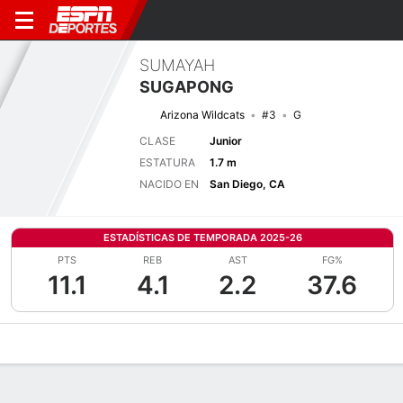
SUMAYAH
SUGAPONG
Arizona Wildcats
#3
G
CLASE
Junior
ESTATURA
1.7 m
NACIDO EN
San Diego, CA
ESTADÍSTICAS DE TEMPORADA 2025-26
PTS
REB
AST
FG%
11.1
4.1
2.2
37.6
Perfil de Jugador
Noticias
Estadísticas
Bio
Resumen de Jue