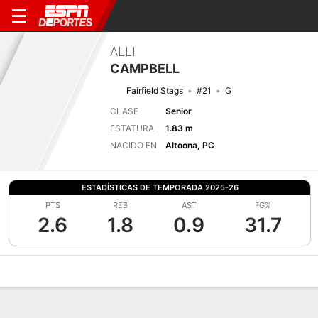
ALLI
CAMPBELL
Fairfield Stags
#21
G
CLASE
Senior
ESTATURA
1.83 m
NACIDO EN
Altoona, PC
ESTADÍSTICAS DE TEMPORADA 2025-26
PTS
REB
AST
FG%
2.6
1.8
0.9
31.7
Perfil de Jugador
Noticias
Estadísticas
Bio
Resumen de Jue