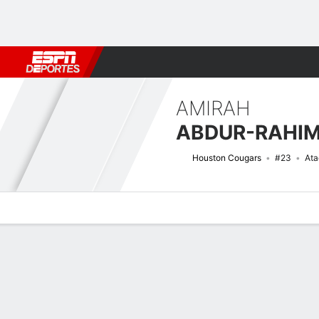
Fútbol
MLB
F. Americano
Básquetbol
WNBA
F1
Boxe
AMIRAH
ABDUR-RAHI
Houston Cougars
#23
Ata
Perfil de Jugador
Noticias
Estadísticas
Bio
Resumen de Jue