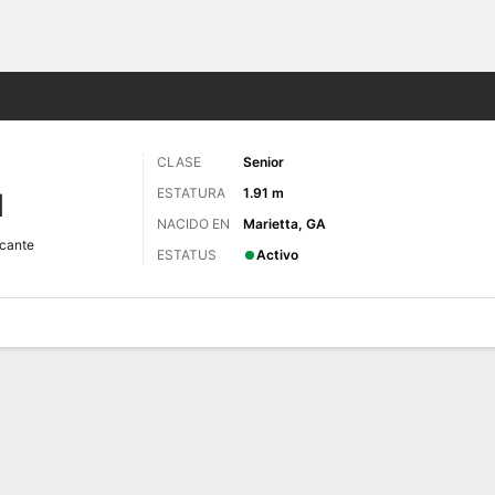
o
NCAAW
Más Deportes
CLASE
Senior
ESTATURA
1.91 m
M
NACIDO EN
Marietta, GA
cante
ESTATUS
Activo
gos