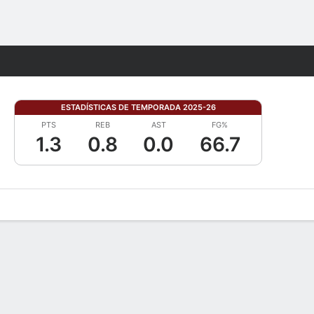
Watch
Juegos
ESTADÍSTICAS DE TEMPORADA 2025-26
PTS
REB
AST
FG%
1.3
0.8
0.0
66.7