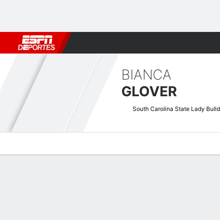
Fútbol
MLB
F. Americano
Básquetbol
WNBA
F1
Boxe
BIANCA
GLOVER
Perfil de Jugador
Noticias
Estadísticas
Bio
Resumen de Jue