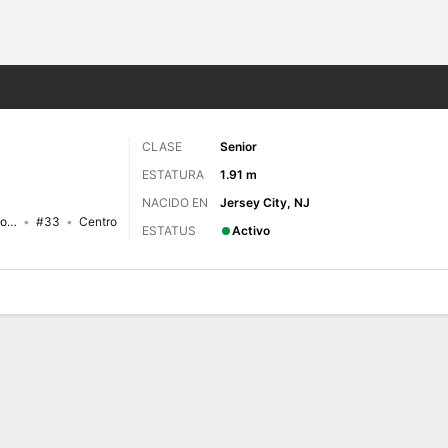
o
NCAAW
Más Deportes
CLASE
Senior
ESTATURA
1.91 m
NACIDO EN
Jersey City, NJ
South Carolina State Lady Bulldogs
#33
Centro
ESTATUS
Activo
gos