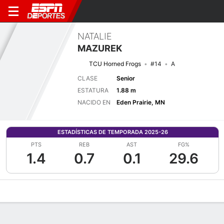
NATALIE
MAZUREK
TCU Horned Frogs
#14
A
CLASE
Senior
ESTATURA
1.88 m
NACIDO EN
Eden Prairie, MN
ESTADÍSTICAS DE TEMPORADA 2025-26
PTS
REB
AST
FG%
1.4
0.7
0.1
29.6
Perfil de Jugador
Noticias
Estadísticas
Bio
Resumen de Jue