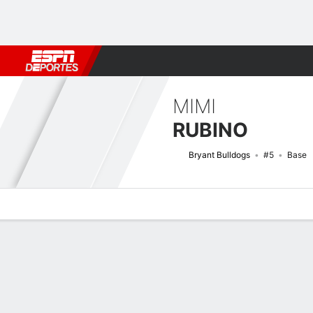
Fútbol
MLB
F. Americano
Básquetbol
WNBA
F1
Boxe
MIMI
RUBINO
Bryant Bulldogs
#5
Base
Perfil de Jugador
Noticias
Estadísticas
Bio
Resumen de Jue