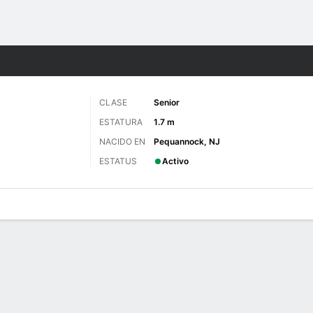
o
NCAAW
Más Deportes
CLASE
Senior
ESTATURA
1.7 m
NACIDO EN
Pequannock, NJ
ESTATUS
Activo
gos