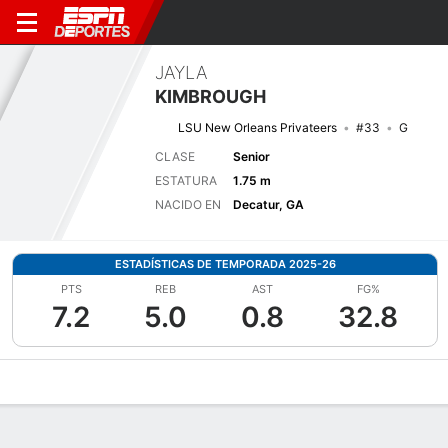
JAYLA
KIMBROUGH
LSU New Orleans Privateers
#33
G
CLASE
Senior
ESTATURA
1.75 m
NACIDO EN
Decatur, GA
ESTADÍSTICAS DE TEMPORADA 2025-26
PTS
REB
AST
FG%
7.2
5.0
0.8
32.8
Perfil de Jugador
Noticias
Estadísticas
Bio
Resumen de Jue