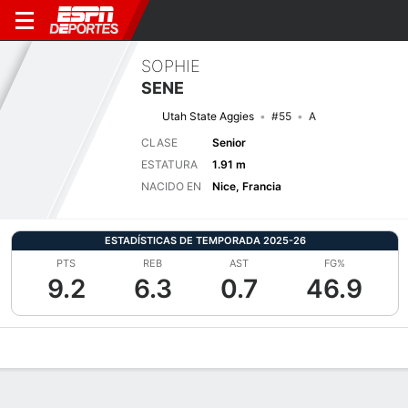
SOPHIE
SENE
Utah State Aggies
#55
A
CLASE
Senior
ESTATURA
1.91 m
NACIDO EN
Nice, Francia
ESTADÍSTICAS DE TEMPORADA 2025-26
PTS
REB
AST
FG%
9.2
6.3
0.7
46.9
Perfil de Jugador
Noticias
Estadísticas
Bio
Resumen de Jue