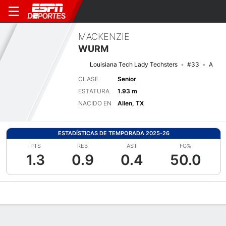
MACKENZIE
WURM
Louisiana Tech Lady Techsters
#33
A
CLASE
Senior
ESTATURA
1.93 m
NACIDO EN
Allen, TX
ESTADÍSTICAS DE TEMPORADA 2025-26
PTS
REB
AST
FG%
1.3
0.9
0.4
50.0
Perfil de Jugador
Noticias
Estadísticas
Bio
Resumen de Jue