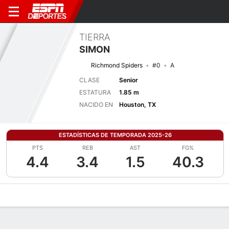
TIERRA
SIMON
Richmond Spiders
#0
A
CLASE
Senior
ESTATURA
1.85 m
NACIDO EN
Houston, TX
ESTADÍSTICAS DE TEMPORADA 2025-26
PTS
REB
AST
FG%
4.4
3.4
1.5
40.3
Perfil de Jugador
Noticias
Estadísticas
Bio
Resumen de Jue