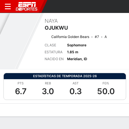
NAYA
OJUKWU
California Golden Bears
#7
A
CLASE
Sophomore
ESTATURA
1.85 m
NACIDO EN
Meridian, ID
ESTADÍSTICAS DE TEMPORADA 2025-26
PTS
REB
AST
FG%
6.7
3.0
0.3
50.0
Perfil de Jugador
Noticias
Estadísticas
Bio
Resumen de Jue