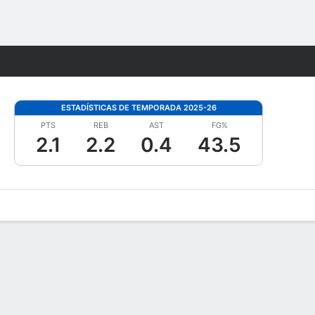
Watch
Juegos
ESTADÍSTICAS DE TEMPORADA 2025-26
PTS
REB
AST
FG%
2.1
2.2
0.4
43.5