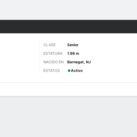
o
NCAAW
Más Deportes
CLASE
Senior
ESTATURA
1.96 m
NACIDO EN
Barnegat, NJ
ESTATUS
Activo
gos