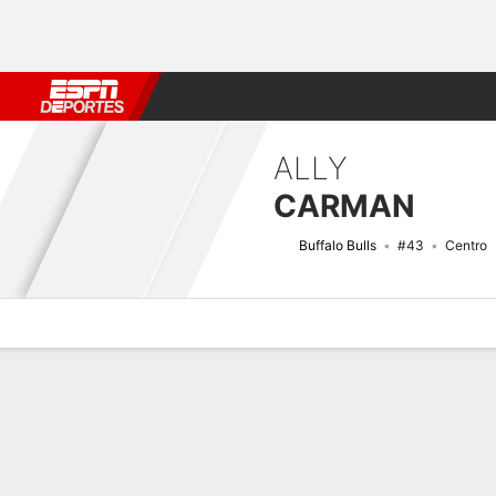
Fútbol
MLB
F. Americano
Básquetbol
WNBA
F1
Boxe
ALLY
CARMAN
Buffalo Bulls
#43
Centro
Perfil de Jugador
Noticias
Estadísticas
Bio
Resumen de Jue