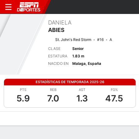
DANIELA
ABIES
St. John's Red Storm
#16
A
CLASE
Senior
ESTATURA
1.83 m
NACIDO EN
Malaga, España
ESTADÍSTICAS DE TEMPORADA 2025-26
PTS
REB
AST
FG%
5.9
7.0
1.3
47.5
Perfil de Jugador
Noticias
Estadísticas
Bio
Resumen de Jue