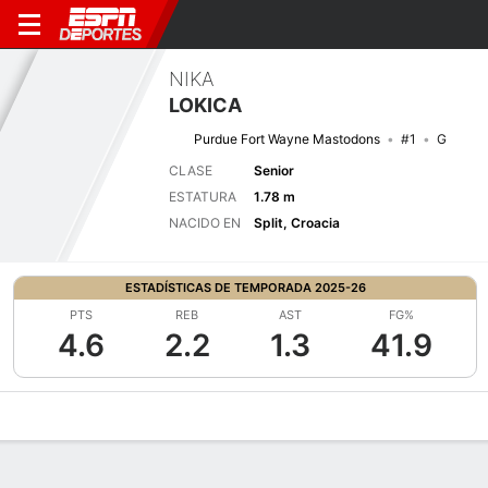
NIKA
LOKICA
Purdue Fort Wayne Mastodons
#1
G
CLASE
Senior
ESTATURA
1.78 m
NACIDO EN
Split, Croacia
ESTADÍSTICAS DE TEMPORADA 2025-26
PTS
REB
AST
FG%
4.6
2.2
1.3
41.9
Perfil de Jugador
Noticias
Estadísticas
Bio
Resumen de Jue