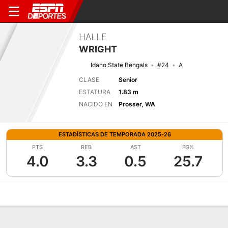
HALLE
WRIGHT
Idaho State Bengals
#24
A
CLASE
Senior
ESTATURA
1.83 m
NACIDO EN
Prosser, WA
ESTADÍSTICAS DE TEMPORADA 2025-26
PTS
REB
AST
FG%
4.0
3.3
0.5
25.7
Perfil de Jugador
Noticias
Estadísticas
Bio
Resumen de Jue