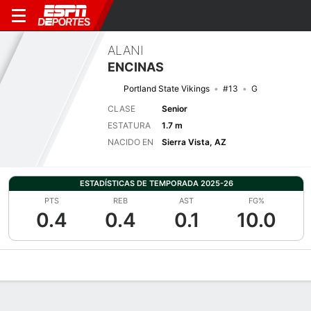
ALANI
ENCINAS
Portland State Vikings
#13
G
CLASE
Senior
ESTATURA
1.7 m
NACIDO EN
Sierra Vista, AZ
ESTADÍSTICAS DE TEMPORADA 2025-26
PTS
REB
AST
FG%
0.4
0.4
0.1
10.0
Perfil de Jugador
Noticias
Estadísticas
Bio
Resumen de Jue