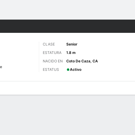
o
NCAAW
Más Deportes
CLASE
Senior
ESTATURA
1.8 m
NACIDO EN
Coto De Caza, CA
e
ESTATUS
Activo
gos