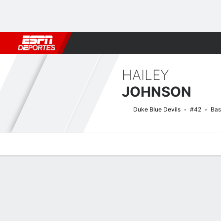
Fútbol
MLB
F. Americano
Básquetbol
WNBA
F1
Boxe
HAILEY
JOHNSON
Duke Blue Devils
#42
Bas
Perfil de Jugador
Noticias
Estadísticas
Bio
Resumen de Jue