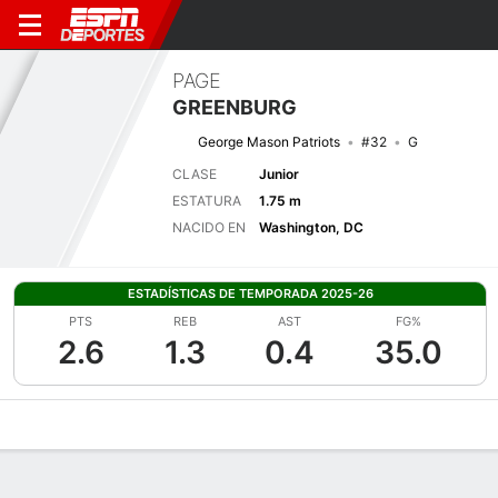
PAGE
GREENBURG
George Mason Patriots
#32
G
CLASE
Junior
ESTATURA
1.75 m
NACIDO EN
Washington, DC
ESTADÍSTICAS DE TEMPORADA 2025-26
PTS
REB
AST
FG%
2.6
1.3
0.4
35.0
Perfil de Jugador
Noticias
Estadísticas
Bio
Resumen de Jue