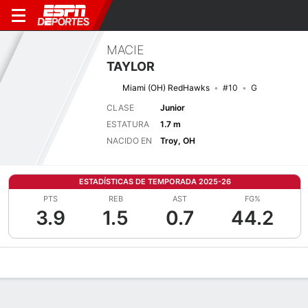
MACIE
TAYLOR
Miami (OH) RedHawks
#10
G
CLASE
Junior
ESTATURA
1.7 m
NACIDO EN
Troy, OH
ESTADÍSTICAS DE TEMPORADA 2025-26
PTS
REB
AST
FG%
3.9
1.5
0.7
44.2
Perfil de Jugador
Noticias
Estadísticas
Bio
Resumen de Jue