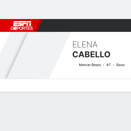
Fútbol
MLB
F. Americano
Básquetbol
WNBA
F1
Boxe
ELENA
CABELLO
Mercer Bears
#7
Base
Perfil de Jugador
Noticias
Estadísticas
Bio
Resumen de Jue