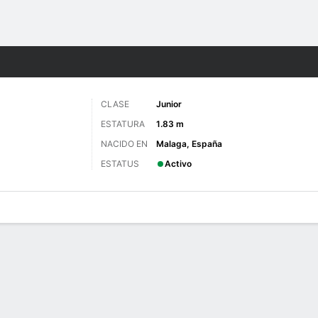
o
NCAAW
Más Deportes
CLASE
Junior
ESTATURA
1.83 m
NACIDO EN
Malaga, España
ESTATUS
Activo
gos