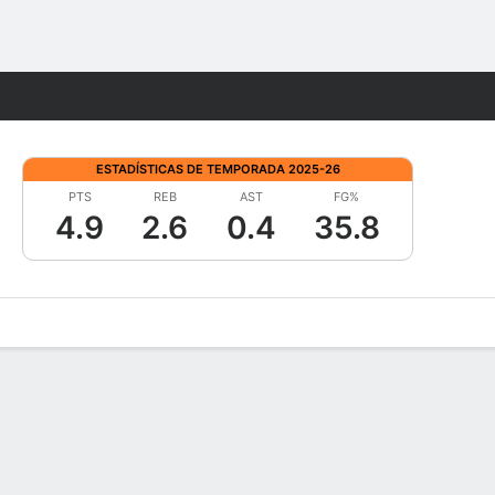
Watch
Juegos
ESTADÍSTICAS DE TEMPORADA 2025-26
PTS
REB
AST
FG%
4.9
2.6
0.4
35.8