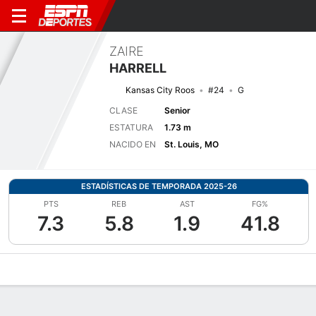
ZAIRE
HARRELL
Kansas City Roos
#24
G
CLASE
Senior
ESTATURA
1.73 m
NACIDO EN
St. Louis, MO
ESTADÍSTICAS DE TEMPORADA 2025-26
PTS
REB
AST
FG%
7.3
5.8
1.9
41.8
Perfil de Jugador
Noticias
Estadísticas
Bio
Resumen de Jue