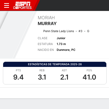
MORIAH
MURRAY
Penn State Lady Lions
#3
G
CLASE
Junior
ESTATURA
1.73 m
NACIDO EN
Dunmore, PC
ESTADÍSTICAS DE TEMPORADA 2025-26
PTS
REB
AST
FG%
9.4
3.1
2.1
41.0
Perfil de Jugador
Noticias
Estadísticas
Bio
Resumen de Jue