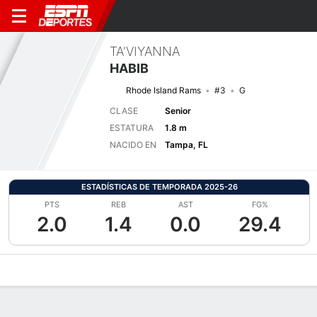
TA'VIYANNA
HABIB
Rhode Island Rams
#3
G
CLASE
Senior
ESTATURA
1.8 m
NACIDO EN
Tampa, FL
ESTADÍSTICAS DE TEMPORADA 2025-26
PTS
REB
AST
FG%
2.0
1.4
0.0
29.4
Perfil de Jugador
Noticias
Estadísticas
Bio
Resumen de Jue