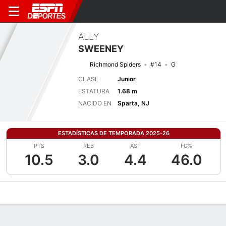
ALLY
SWEENEY
Richmond Spiders
#14
G
CLASE
Junior
ESTATURA
1.68 m
NACIDO EN
Sparta, NJ
ESTADÍSTICAS DE TEMPORADA 2025-26
PTS
REB
AST
FG%
10.5
3.0
4.4
46.0
Perfil de Jugador
Noticias
Estadísticas
Bio
Resumen de Jue