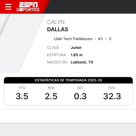
CALYN
DALLAS
Utah Tech Trailblazers
#3
G
CLASE
Junior
ESTATURA
1.85 m
NACIDO EN
Lubbock, TX
ESTADÍSTICAS DE TEMPORADA 2025-26
PTS
REB
AST
FG%
3.5
2.5
0.3
32.3
Perfil de Jugador
Noticias
Estadísticas
Bio
Resumen de Jue