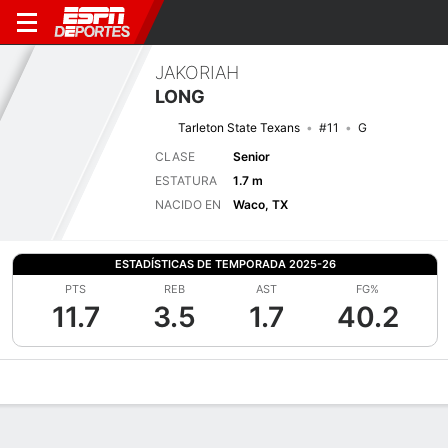
JAKORIAH
LONG
Tarleton State Texans
#11
G
CLASE
Senior
ESTATURA
1.7 m
NACIDO EN
Waco, TX
ESTADÍSTICAS DE TEMPORADA 2025-26
PTS
REB
AST
FG%
11.7
3.5
1.7
40.2
Perfil de Jugador
Noticias
Estadísticas
Bio
Resumen de Jue