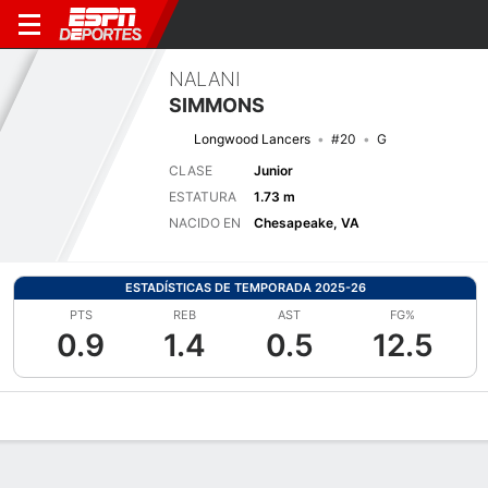
NALANI
SIMMONS
Longwood Lancers
#20
G
CLASE
Junior
ESTATURA
1.73 m
NACIDO EN
Chesapeake, VA
ESTADÍSTICAS DE TEMPORADA 2025-26
PTS
REB
AST
FG%
0.9
1.4
0.5
12.5
Perfil de Jugador
Noticias
Estadísticas
Bio
Resumen de Jue