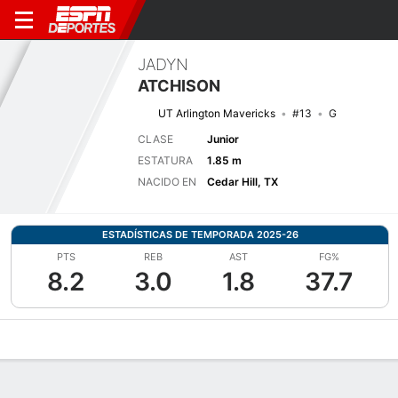
JADYN
ATCHISON
UT Arlington Mavericks
#13
G
CLASE
Junior
ESTATURA
1.85 m
NACIDO EN
Cedar Hill, TX
ESTADÍSTICAS DE TEMPORADA 2025-26
PTS
REB
AST
FG%
8.2
3.0
1.8
37.7
Perfil de Jugador
Noticias
Estadísticas
Bio
Resumen de Jue