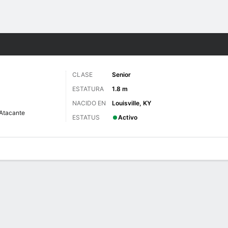
o
NCAAW
Más Deportes
CLASE
Senior
ESTATURA
1.8 m
NACIDO EN
Louisville, KY
Atacante
ESTATUS
Activo
gos