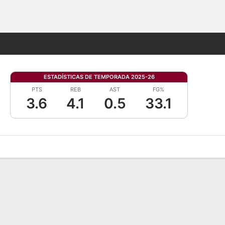
Watch
Juegos
ESTADÍSTICAS DE TEMPORADA 2025-26
PTS
REB
AST
FG%
3.6
4.1
0.5
33.1