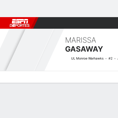
Fútbol
MLB
F. Americano
Básquetbol
WNBA
F1
Boxe
MARISSA
GASAWAY
UL Monroe Warhawks
#2
Perfil de Jugador
Noticias
Estadísticas
Bio
Resumen de Jue