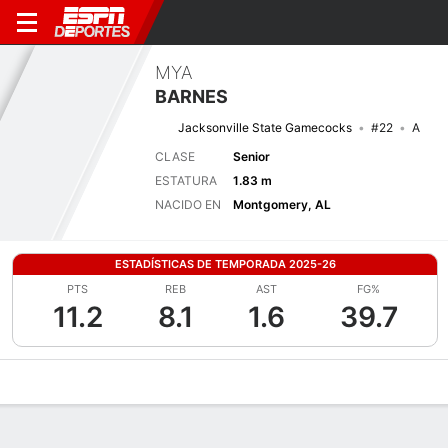
MYA
BARNES
Jacksonville State Gamecocks
#22
A
CLASE
Senior
ESTATURA
1.83 m
NACIDO EN
Montgomery, AL
ESTADÍSTICAS DE TEMPORADA 2025-26
PTS
REB
AST
FG%
11.2
8.1
1.6
39.7
Perfil de Jugador
Noticias
Estadísticas
Bio
Resumen de Jue