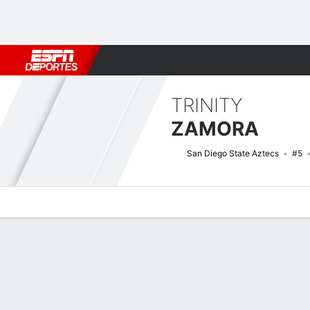
Fútbol
MLB
F. Americano
Básquetbol
WNBA
F1
Boxe
TRINITY
ZAMORA
San Diego State Aztecs
#5
Perfil de Jugador
Noticias
Estadísticas
Bio
Resumen de Jue