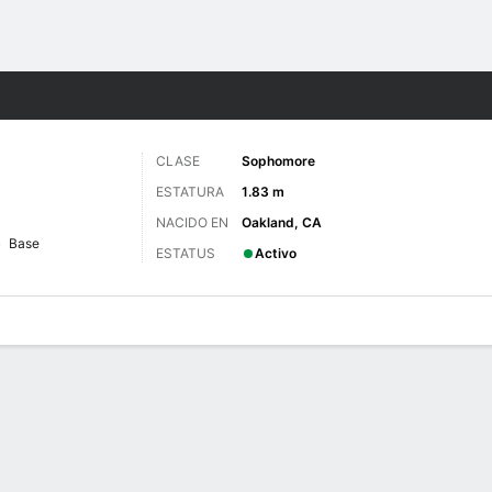
o
NCAAW
Más Deportes
CLASE
Sophomore
ESTATURA
1.83 m
NACIDO EN
Oakland, CA
Base
ESTATUS
Activo
gos