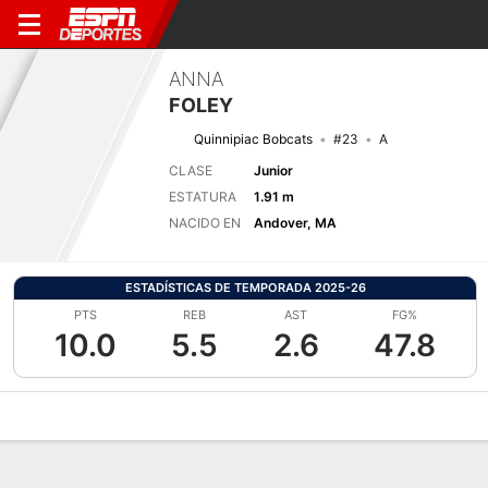
ANNA
FOLEY
Quinnipiac Bobcats
#23
A
CLASE
Junior
ESTATURA
1.91 m
NACIDO EN
Andover, MA
ESTADÍSTICAS DE TEMPORADA 2025-26
PTS
REB
AST
FG%
10.0
5.5
2.6
47.8
Perfil de Jugador
Noticias
Estadísticas
Bio
Resumen de Jue