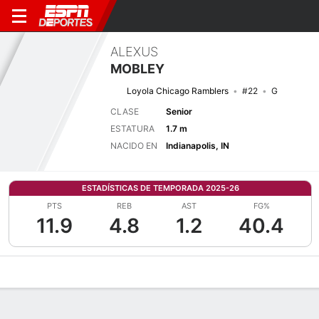
ALEXUS
MOBLEY
Loyola Chicago Ramblers
#22
G
CLASE
Senior
ESTATURA
1.7 m
NACIDO EN
Indianapolis, IN
ESTADÍSTICAS DE TEMPORADA 2025-26
PTS
REB
AST
FG%
11.9
4.8
1.2
40.4
Perfil de Jugador
Noticias
Estadísticas
Bio
Resumen de Jue