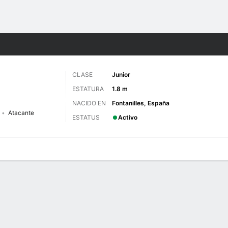
o
NCAAW
Más Deportes
CLASE
Junior
ESTATURA
1.8 m
NACIDO EN
Fontanilles, España
Atacante
ESTATUS
Activo
gos