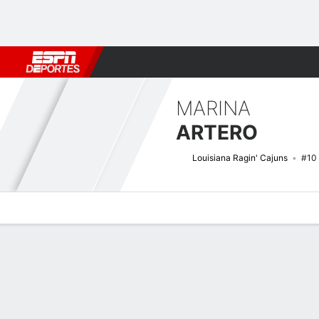
Fútbol
MLB
F. Americano
Básquetbol
WNBA
F1
Boxe
MARINA
ARTERO
Louisiana Ragin' Cajuns
#10
Perfil de Jugador
Noticias
Estadísticas
Bio
Resumen de Jue