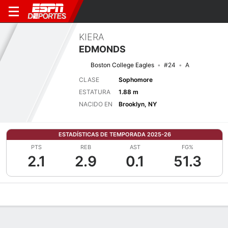
KIERA
EDMONDS
Boston College Eagles
#24
A
CLASE
Sophomore
ESTATURA
1.88 m
NACIDO EN
Brooklyn, NY
ESTADÍSTICAS DE TEMPORADA 2025-26
PTS
REB
AST
FG%
2.1
2.9
0.1
51.3
Perfil de Jugador
Noticias
Estadísticas
Bio
Resumen de Jue