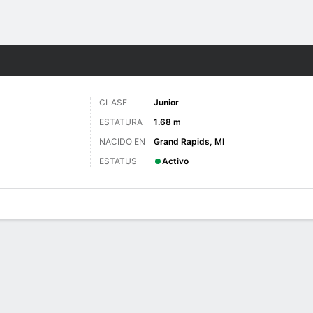
o
NCAAW
Más Deportes
CLASE
Junior
ESTATURA
1.68 m
NACIDO EN
Grand Rapids, MI
ESTATUS
Activo
gos