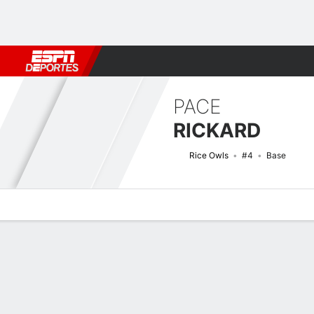
Fútbol
MLB
F. Americano
Básquetbol
WNBA
F1
Boxe
PACE
RICKARD
Rice Owls
#4
Base
Perfil de Jugador
Noticias
Estadísticas
Bio
Resumen de Jue