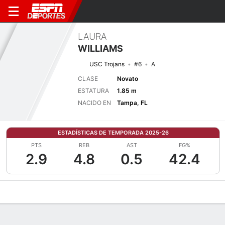
LAURA
WILLIAMS
USC Trojans
#6
A
CLASE
Novato
ESTATURA
1.85 m
NACIDO EN
Tampa, FL
ESTADÍSTICAS DE TEMPORADA 2025-26
PTS
REB
AST
FG%
2.9
4.8
0.5
42.4
Perfil de Jugador
Noticias
Estadísticas
Bio
Resumen de Jue