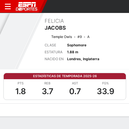
FELICIA
JACOBS
Temple Owls
#9
A
CLASE
Sophomore
ESTATURA
1.88 m
NACIDO EN
Londres, Inglaterra
ESTADÍSTICAS DE TEMPORADA 2025-26
PTS
REB
AST
FG%
1.8
3.7
0.7
33.9
Perfil de Jugador
Noticias
Estadísticas
Bio
Resumen de Jue