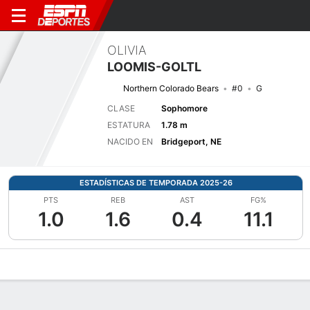
OLIVIA
LOOMIS-GOLTL
Northern Colorado Bears
#0
G
CLASE
Sophomore
ESTATURA
1.78 m
NACIDO EN
Bridgeport, NE
ESTADÍSTICAS DE TEMPORADA 2025-26
PTS
REB
AST
FG%
1.0
1.6
0.4
11.1
Perfil de Jugador
Noticias
Estadísticas
Bio
Resumen de Jue