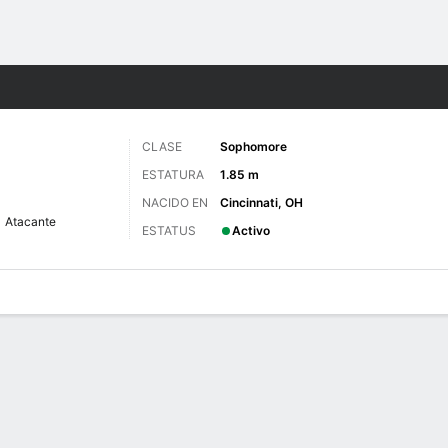
o
NCAAW
Más Deportes
CLASE
Sophomore
ESTATURA
1.85 m
NACIDO EN
Cincinnati, OH
Atacante
ESTATUS
Activo
gos