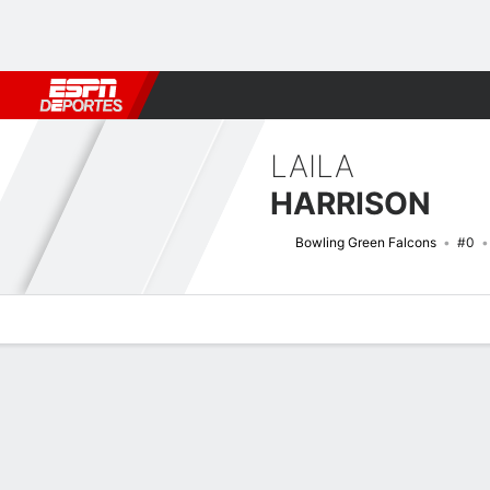
Fútbol
MLB
F. Americano
Básquetbol
WNBA
F1
Boxe
LAILA
HARRISON
Bowling Green Falcons
#0
Perfil de Jugador
Noticias
Estadísticas
Bio
Resumen de Jue