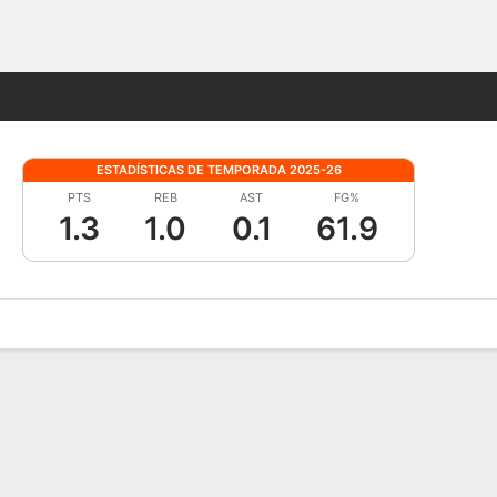
Watch
Juegos
ESTADÍSTICAS DE TEMPORADA 2025-26
PTS
REB
AST
FG%
1.3
1.0
0.1
61.9