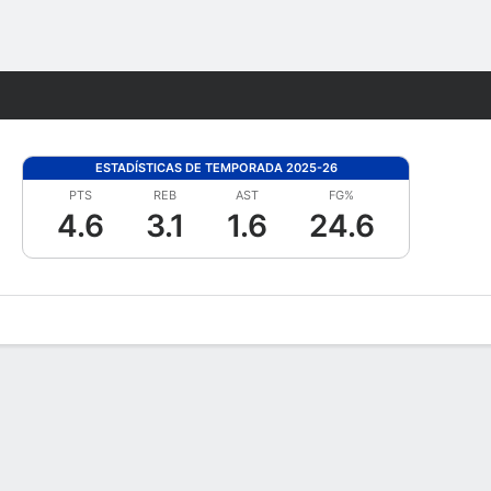
Watch
Juegos
ESTADÍSTICAS DE TEMPORADA 2025-26
PTS
REB
AST
FG%
4.6
3.1
1.6
24.6