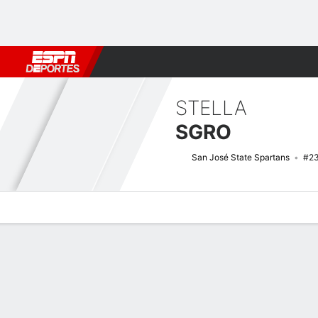
Fútbol
MLB
F. Americano
Básquetbol
WNBA
F1
Boxe
STELLA
SGRO
San José State Spartans
#2
Perfil de Jugador
Noticias
Estadísticas
Bio
Resumen de Jue