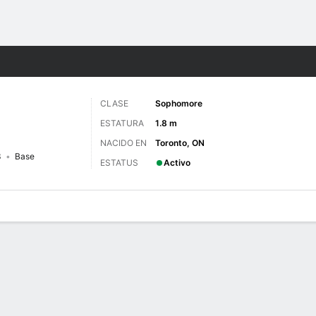
o
NCAAW
Más Deportes
CLASE
Sophomore
ESTATURA
1.8 m
NACIDO EN
Toronto, ON
3
Base
ESTATUS
Activo
gos