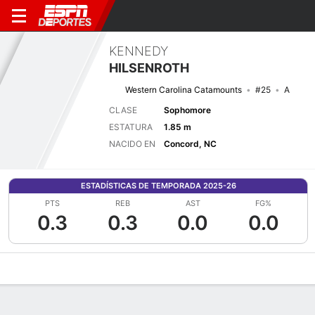
KENNEDY
HILSENROTH
Western Carolina Catamounts
#25
A
CLASE
Sophomore
ESTATURA
1.85 m
NACIDO EN
Concord, NC
ESTADÍSTICAS DE TEMPORADA 2025-26
PTS
REB
AST
FG%
0.3
0.3
0.0
0.0
Perfil de Jugador
Noticias
Estadísticas
Bio
Resumen de Jue