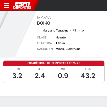
MARYA
BOIKO
Maryland Terrapins
#11
A
CLASE
Novato
ESTATURA
1.93 m
NACIDO EN
Minsk, Bielorrusia
ESTADÍSTICAS DE TEMPORADA 2025-26
PTS
REB
AST
FG%
3.2
2.4
0.9
43.2
Perfil de Jugador
Noticias
Estadísticas
Bio
Resumen de Jue